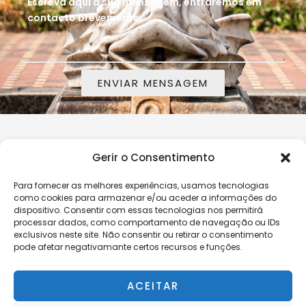
s
E
f
u
m
o
a
a
n
m
i
e
e
l
ENVIAR MENSAGEM
n
E
s
m
a
p
g
r
e
e
SIGA-NOS ONLINE
Gerir o Consentimento
F
I
L
m
s
a
n
i
*
c
s
n
a
Para fornecer as melhores experiências, usamos tecnologias
Política de Privacidade
|
Livro de Reclamações
e
t
k
como cookies para armazenar e/ou aceder a informações do
b
a
e
dispositivo. Consentir com essas tecnologias nos permitirá
o
g
d
processar dados, como comportamento de navegação ou IDs
o
r
i
exclusivos neste site. Não consentir ou retirar o consentimento
k
a
n
m
pode afetar negativamante certos recursos e funções.
CONTACTOS
ACEITAR
Braga